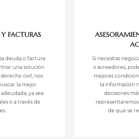
 Y FACTURAS
ASESORAMIE
AC
na deuda o factura
Si necesitas negoc
trar una solución
o acreedores, pod
 derecho civil, nos
mejores condicion
buscar la mejor
la información 
d adeudada, ya sea
decisiones m
les o a través de
representaremos 
es.
de que se re