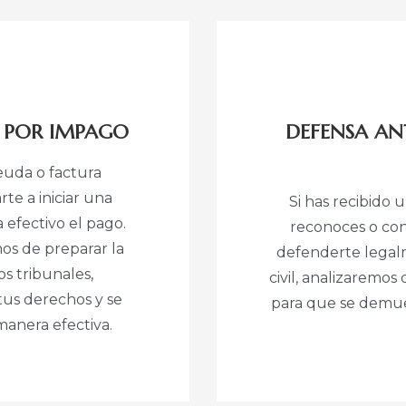
S POR IMPAGO
DEFENSA AN
euda o factura
te a iniciar una
Si has recibid
 efectivo el pago.
reconoces o con
s de preparar la
defenderte legal
s tribunales,
civil, analizaremo
us derechos y se
para que se demue
anera efectiva.